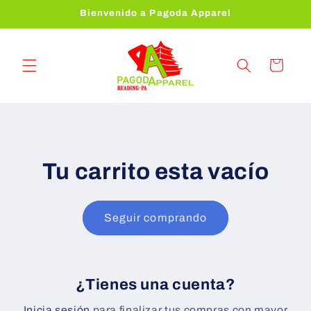
Ir
Bienvenido a Pagoda Apparel
directamente
al contenido
Carrito
Tu carrito esta vacío
Seguir comprando
¿Tienes una cuenta?
Inicia sesión
para finalizar tus compras con mayor